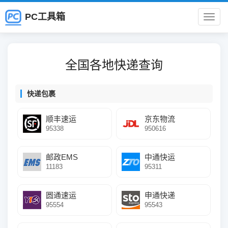
PC工具箱
PC
工
全国各地快递查询
具
快递包裹
箱
顺丰速运
京东物流
95338
950616
邮政EMS
中通快运
11183
95311
圆通速运
申通快递
95554
95543