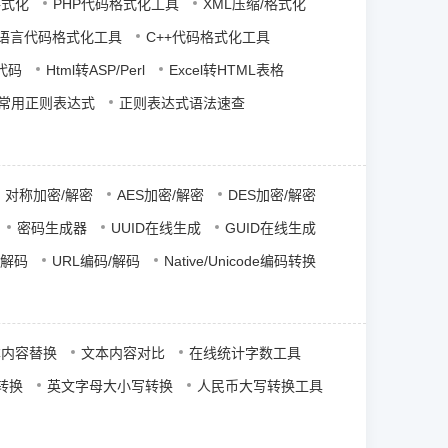
格式化
PHP代码格式化工具
XML压缩/格式化
语言代码格式化工具
C++代码格式化工具
P代码
Html转ASP/Perl
Excel转HTML表格
常用正则表达式
正则表达式语法速查
对称加密/解密
AES加密/解密
DES加密/解密
密码生成器
UUID在线生成
GUID在线生成
/解码
URL编码/解码
Native/Unicode编码转换
本内容替换
文本内容对比
在线统计字数工具
转换
英文字母大小写转换
人民币大写转换工具