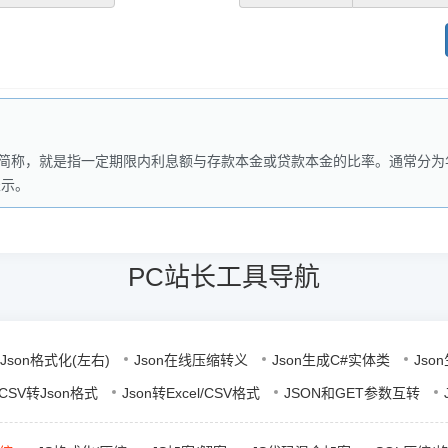
的简称，就是指一定期限内利息额与存款本金或贷款本金的比率。通常分
表示。
PC站长工具导航
Json格式化(左右)
Json在线压缩转义
Json生成C#实体类
Jso
l/CSV转Json格式
Json转Excel/CSV格式
JSON和GET参数互转