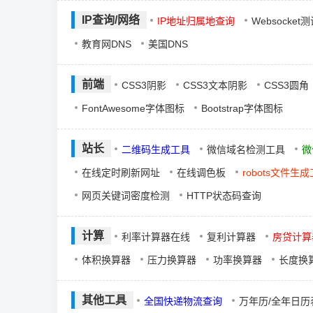
IP查询/网络
IP地址归属地查询
Websocket
教育网DNS
美国DNS
前端
CSS3阴影
CSS3文本阴影
CSS3圆角
FontAwesome字体图标
Bootstrap字体图标
站长
二维码生成工具
微信域名检测工具
微
在线定时刷新网址
在线调色板
robots文件生
网页关键词密度检测
HTTP状态码查询
计算
利率计算器在线
复利计算器
房贷计算
体积换算器
压力换算器
功率换算器
长度换
其他工具
全国快递物流查询
万年历/全年日历