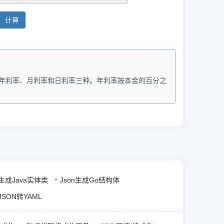
计算
为年利率、月利率和日利率三种。年利率按本金的百分之
n生成Java实体类
Json生成Go结构体
JSON转YAML