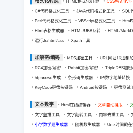
格式化转换
HTML格式化/压缩
CSS格式化/
C#代码格式化工具
JAVA代码格式化工具
SQ
Perl代码格式化工具
VBScript格式化工具
Html
Html表格生成器
HTML/UBB互转
HTML/Mark
运行Js/html/css
Xpath工具
加解密/编码
MD5加密工具
URL网址16进制
RC4加密/解密
Rabbit加密/解密
TripleDES加
htpasswd生成
条形码生成器
IP/数字地址转换
KeyCode键盘按键码
Android按键码
键盘测试
文本数字
Html在线编辑器
文章自动排版
文字竖排工具
文字翻转工具
内容去重工具
小学数学题生成器
随机数生成器
Unix时间戳