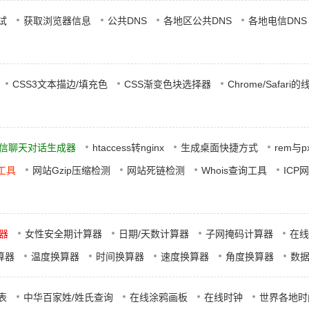
测试
获取浏览器信息
公共DNS
各地区公共DNS
各地电信DNS
CSS3文本描边/填充色
CSS渐变色块选择器
Chrome/Safari
信聊天对话生成器
htaccess转nginx
生成桌面快捷方式
rem与
成工具
网站Gzip压缩检测
网站死链检测
Whois查询工具
ICP
器
女性安全期计算器
日期/天数计算器
子网掩码计算器
在线
算器
温度换算器
时间换算器
速度换算器
角度换算器
数
表
中华百家姓/姓氏查询
在线涂鸦画板
在线时钟
世界各地时