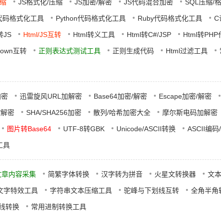
压缩
JS格式化/压缩
JS加密/解密
JS代码混合加密
SQL压缩/
L代码格式化工具
Python代码格式化工具
Ruby代码格式化工具
C
转JS
Html/JS互转
Html转义工具
Html转C#/JSP
Html转PH
Down互转
正则表达式测试工具
正则生成代码
Html过滤工具
加密
迅雷旋风URL加解密
Base64加密/解密
Escape加密/解密
密/解密
SHA/SHA256加密
散列/哈希加密大全
摩尔斯电码加解密
图片转Base64
UTF-8转GBK
Unicode/ASCII转换
ASCII编码
工具
文章内容采集
简繁字体转换
汉字转为拼音
火星文转换器
文
文字特效工具
字符串文本压缩工具
驼峰与下划线互转
全角半角
在线转换
常用进制转换工具