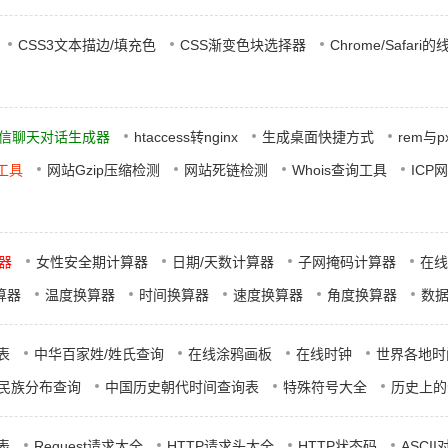
CSS3文本描边/填充色
CSS渐变色块选择器
Chrome/Safari
信聊天对话生成器
htaccess转nginx
生成桌面快捷方式
rem与
成工具
网站Gzip压缩检测
网站死链检测
Whois查询工具
ICP
器
女性安全期计算器
日期/天数计算器
子网掩码计算器
在线
算器
温度换算器
时间换算器
速度换算器
角度换算器
数
表
中华百家姓/姓氏查询
在线涂鸦画板
在线时钟
世界各地时
民族分布查询
中国历史朝代时间查询表
特殊符号大全
历史上的
照表
Request请求大全
HTTP请求头大全
HTTP状态码
ASCI