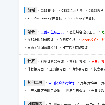
前端
CSS3阴影
CSS3文本阴影
CSS3圆角
FontAwesome字体图标
Bootstrap字体图标
站长
二维码生成工具
微信域名检测工具
微
在线定时刷新网址
在线调色板
robots文件生
网页关键词密度检测
HTTP状态码查询
计算
利率计算器在线
复利计算器
房贷计算
体积换算器
压力换算器
功率换算器
长度换
其他工具
全国快递物流查询
万年历/全年日历
世界各国区号时差查询
世界节日查询
全国少数
对照列表
常用User-Agent
Content-Type对