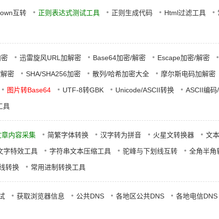
Down互转
正则表达式测试工具
正则生成代码
Html过滤工具
加密
迅雷旋风URL加解密
Base64加密/解密
Escape加密/解密
密/解密
SHA/SHA256加密
散列/哈希加密大全
摩尔斯电码加解密
图片转Base64
UTF-8转GBK
Unicode/ASCII转换
ASCII编码
工具
文章内容采集
简繁字体转换
汉字转为拼音
火星文转换器
文
文字特效工具
字符串文本压缩工具
驼峰与下划线互转
全角半角
在线转换
常用进制转换工具
测试
获取浏览器信息
公共DNS
各地区公共DNS
各地电信DNS