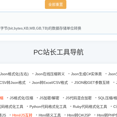
,bytes,KB,MB,GB,TB)的数据存储单位转换
PC站长工具导航
Json格式化(左右)
Json在线压缩转义
Json生成C#实体类
Jso
l/CSV转Json格式
Json转Excel/CSV格式
JSON和GET参数互转
压缩
JS格式化/压缩
JS加密/解密
JS代码混合加密
SQL压缩/
L代码格式化工具
Python代码格式化工具
Ruby代码格式化工具
C
转JS
Html/JS互转
Html转义工具
Html转C#/JSP
Html转PH