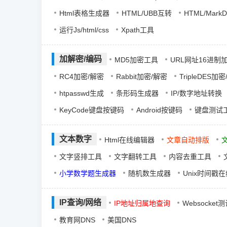
Html表格生成器
HTML/UBB互转
HTML/Mark
运行Js/html/css
Xpath工具
加解密/编码
MD5加密工具
URL网址16进制
RC4加密/解密
Rabbit加密/解密
TripleDES加
htpasswd生成
条形码生成器
IP/数字地址转换
KeyCode键盘按键码
Android按键码
键盘测试
文本数字
Html在线编辑器
文章自动排版
文字竖排工具
文字翻转工具
内容去重工具
小学数学题生成器
随机数生成器
Unix时间戳
IP查询/网络
IP地址归属地查询
Websocket
教育网DNS
美国DNS