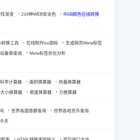
的线性渐变
216种WEB安全色
RGB颜色在线转换
px转换工具
在线制作ico图标
生成网页Meta标签
网站备案查询
Meta标签优化分析
科学计算器
面积换算器
热量换算器
据大小换算器
密度换算器
力换算器
间
世界各国首都查询
世界各地货币查询
今天
I对照表
HTML特殊字符转义
常见端口大全