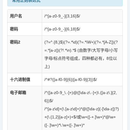
常用正则表达式
用户名
/^[a-z0-9_-]{3,16}$/
密码
/^[a-z0-9_-]{6,18}$/
密码2
(?=^.{8,}$)(?=.*\d)(?=.*\W+)(?=.*[A-Z])(?
=.*[a-z])(?!.*\n).*$
(由数字/大写字母/小写
字母/标点符号组成，四种都必有，8位以
上)
十六进制值
/^#?([a-f0-9]{6}|[a-f0-9]{3})$/
电子邮箱
/^([a-z0-9_\.-]+)@([\da-z\.-]+)\.([a-z\.]{2,
6})$/
/^[a-z\d]+(\.[a-z\d]+)*@([\da-z](-[\da-z])?)
+(\.{1,2}[a-z]+)+$/或
\w+([-+.]\w+)*@\w+
([-.]\w+)*\.\w+([-.]\w+)*