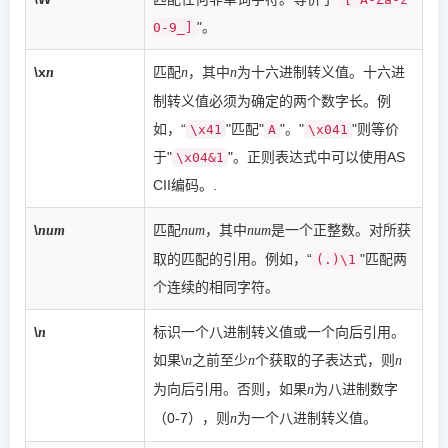
"。
0-9_]
\x
匹配
，其中
为十六进制转义值。十六进
n
n
n
制转义值必须为确定的两个数字长。例
如，“
"匹配"
"。"
"则等价
\x41
A
\x041
于"
"。正则表达式中可以使用AS
\x04&1
CII编码。.
\
匹配
，其中
是一个正整数。对所获
num
num
num
取的匹配的引用。例如，“
"匹配两
(.)\1
个连续的相同字符。
\
标识一个八进制转义值或一个向后引用。
n
如果\
之前至少
个获取的子表达式，则
n
n
n
为向后引用。否则，如果
为八进制数字
n
（0-7），则
为一个八进制转义值。
n