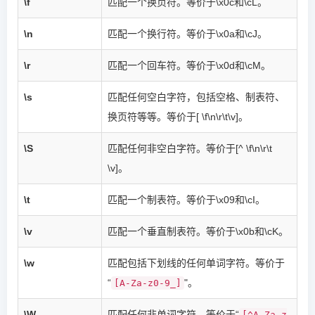
\f
匹配一个换页符。等价于\x0c和\cL。
\n
匹配一个换行符。等价于\x0a和\cJ。
\r
匹配一个回车符。等价于\x0d和\cM。
\s
匹配任何空白字符，包括空格、制表符、
换页符等等。等价于[ \f\n\r\t\v]。
\S
匹配任何非空白字符。等价于[^ \f\n\r\t
\v]。
\t
匹配一个制表符。等价于\x09和\cI。
\v
匹配一个垂直制表符。等价于\x0b和\cK。
\w
匹配包括下划线的任何单词字符。等价于
“
"。
[A-Za-z0-9_]
\W
匹配任何非单词字符。等价于“
[^A-Za-z