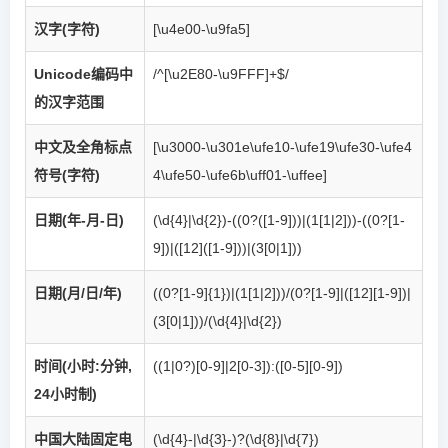
汉字(字符)
[\u4e00-\u9fa5]
Unicode编码中
/^[\u2E80-\u9FFF]+$/
的汉字范围
中文及全角标点
[\u3000-\u301e\ufe10-\ufe19\ufe30-\ufe4
符号(字符)
4\ufe50-\ufe6b\uff01-\uffee]
日期(年-月-日)
(\d{4}|\d{2})-((0?([1-9]))|(1[1|2]))-((0?[1-
9])|([12]([1-9]))|(3[0|1]))
日期(月/日/年)
((0?[1-9]{1})|(1[1|2]))/(0?[1-9]|([12][1-9])|
(3[0|1]))/(\d{4}|\d{2})
时间(小时:分钟,
((1|0?)[0-9]|2[0-3]):([0-5][0-9])
24小时制)
中国大陆固定电
(\d{4}-|\d{3}-)?(\d{8}|\d{7})