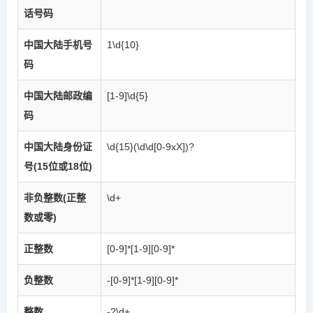
话号码
中国大陆手机号
1\d{10}
码
中国大陆邮政编
[1-9]\d{5}
码
中国大陆身份证
\d{15}(\d\d[0-9xX])?
号(15位或18位)
非负整数(正整
\d+
数或零)
正整数
[0-9]*[1-9][0-9]*
负整数
-[0-9]*[1-9][0-9]*
整数
-?\d+