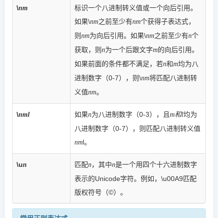
\
标识一个八进制转义值或一个向后引用。
nm
如果\
之前至少有
个获得子表达式，
nm
nm
则
为向后引用。如果\
之前至少有
个
nm
nm
n
获取，则
为一个后跟文字
的向后引用。
n
m
如果前面的条件都不满足，若
和
均为八
n
m
进制数字（0-7），则\
将匹配八进制转
nm
义值
。
nm
\
如果
为八进制数字（0-3），且
均为
nml
n
m和l
八进制数字（0-7），则匹配八进制转义值
l。
nm
\u
匹配
，其中
是一个用四个十六进制数字
n
n
n
表示的Unicode字符。例如，\u00A9匹配
版权符号（©）。