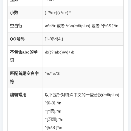
小数
(-?\d+)(\.\d+)?
空白行
\n\s*\r 或者 \n\n(editplus) 或者 ^[\s\S ]*\n
QQ号码
[1-9]\d{4,}
不包含abc的单
\b((?!abc)\w)+\b
词
匹配首尾空白字
^\s*|\s*$
符
编辑常用
以下是针对特殊中文的一些替换(editplus)
^[0-9].*\n
^[^第].*\n
^[习题].*\n
^[\s\S ]*\n