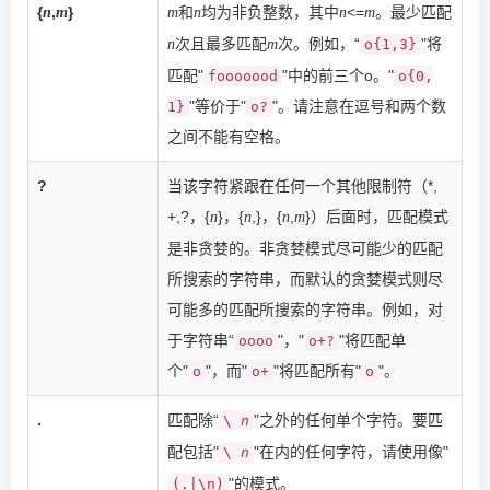
{
,
}
和
均为非负整数，其中
<=
。最少匹配
n
m
m
n
n
m
次且最多匹配
次。例如，“
"将
n
m
o{1,3}
匹配"
"中的前三个o。"
fooooood
o{0,
"等价于"
"。请注意在逗号和两个数
1}
o?
之间不能有空格。
?
当该字符紧跟在任何一个其他限制符（*,
+,?，{
}，{
,}，{
,
}）后面时，匹配模式
n
n
n
m
是非贪婪的。非贪婪模式尽可能少的匹配
所搜索的字符串，而默认的贪婪模式则尽
可能多的匹配所搜索的字符串。例如，对
于字符串“
"，"
"将匹配单
oooo
o+?
个"
"，而"
"将匹配所有"
"。
o
o+
o
.
匹配除“
"之外的任何单个字符。要匹
\
n
配包括"
"在内的任何字符，请使用像"
\
n
"的模式。
(.|\n)