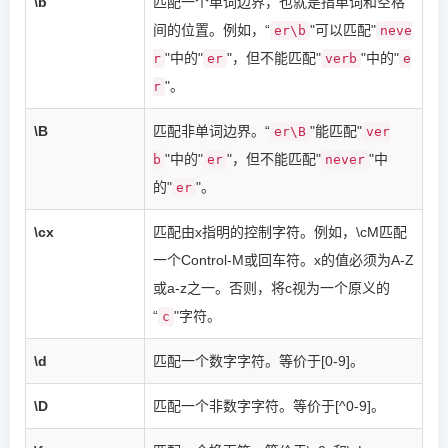
\b
匹配一个单词边界，也就是指单词和空格
间的位置。例如，“
"可以匹配"
er\b
neve
"中的"
"，但不能匹配"
"中的"
r
er
verb
e
"。
r
\B
匹配非单词边界。“
"能匹配"
er\B
ver
"中的"
"，但不能匹配"
"中
b
er
never
的"
"。
er
\cx
匹配由x指明的控制字符。例如，\cM匹配
一个Control-M或回车符。x的值必须为A-Z
或a-z之一。否则，将c视为一个原义的
“
"字符。
c
\d
匹配一个数字字符。等价于[0-9]。
\D
匹配一个非数字字符。等价于[^0-9]。