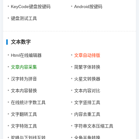
KeyCode键盘按键码
Android按键码
键盘测试工具
文本数字
Html在线编辑器
文章自动排版
文章内容采集
简繁字体转换
汉字转为拼音
火星文转换器
文本内容替换
文本内容对比
在线统计字数工具
文字竖排工具
文字翻转工具
内容去重工具
文字特效工具
字符串文本压缩工具
驼峰与下划线互转
全角半角转换