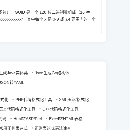
—全局唯一标识符），GUID 是一个 128 位二进制数组成（16 字
xxxxxx”，其中每个 x 是 0-9 或 a-f 范围内的一个
n生成Java实体类
Json生成Go结构体
JSON转YAML
格式化
PHP代码格式化工具
XML压缩/格式化
语言代码格式化工具
C++代码格式化工具
P代码
Html转ASP/Perl
Excel转HTML表格
常用正则表达式
正则表达式语法速查