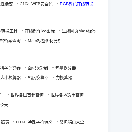
的线性渐变
216种WEB安全色
RGB颜色在线转换
px转换工具
在线制作ico图标
生成网页Meta标签
网站备案查询
Meta标签优化分析
科学计算器
面积换算器
热量换算器
据大小换算器
密度换算器
力换算器
间
世界各国首都查询
世界各地货币查询
今天
I对照表
HTML特殊字符转义
常见端口大全