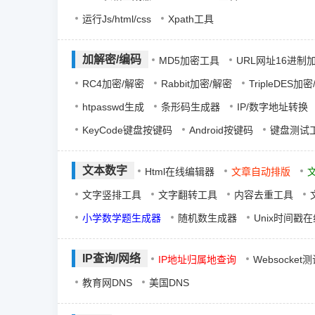
运行Js/html/css
Xpath工具
加解密/编码
MD5加密工具
URL网址16进制
RC4加密/解密
Rabbit加密/解密
TripleDES加
htpasswd生成
条形码生成器
IP/数字地址转换
KeyCode键盘按键码
Android按键码
键盘测试
文本数字
Html在线编辑器
文章自动排版
文字竖排工具
文字翻转工具
内容去重工具
小学数学题生成器
随机数生成器
Unix时间戳
IP查询/网络
IP地址归属地查询
Websocket
教育网DNS
美国DNS