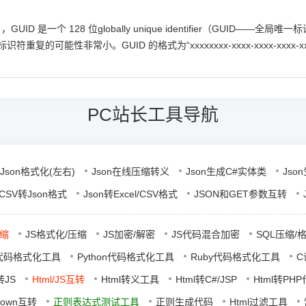
识符），GUID 是一个 128 位globally unique identifier（GUID—
非常小。GUID 的格式为“xxxxxxxx-xxxx-xxxx-xxxx-xxxxxx
PC站长工具导航
Json格式化(左右)
Json在线压缩转义
Json生成C#实体类
Jso
l/CSV转Json格式
Json转Excel/CSV格式
JSON和GET参数互转
压缩
JS格式化/压缩
JS加密/解密
JS代码混合加密
SQL压缩/
L代码格式化工具
Python代码格式化工具
Ruby代码格式化工具
C
转JS
Html/JS互转
Html转义工具
Html转C#/JSP
Html转PH
Down互转
正则表达式测试工具
正则生成代码
Html过滤工具