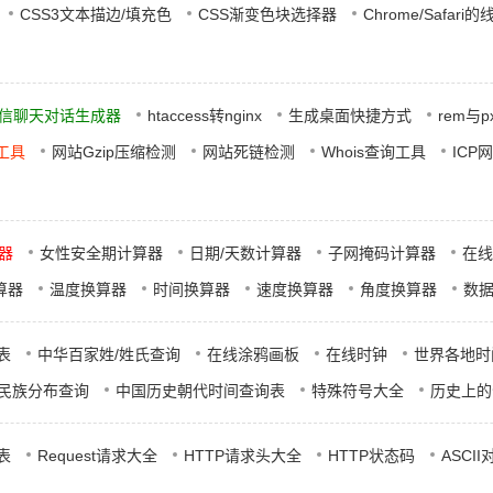
CSS3文本描边/填充色
CSS渐变色块选择器
Chrome/Safari
信聊天对话生成器
htaccess转nginx
生成桌面快捷方式
rem与
成工具
网站Gzip压缩检测
网站死链检测
Whois查询工具
ICP
器
女性安全期计算器
日期/天数计算器
子网掩码计算器
在线
算器
温度换算器
时间换算器
速度换算器
角度换算器
数
表
中华百家姓/姓氏查询
在线涂鸦画板
在线时钟
世界各地时
民族分布查询
中国历史朝代时间查询表
特殊符号大全
历史上的
照表
Request请求大全
HTTP请求头大全
HTTP状态码
ASCI