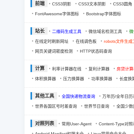
前端
CSS3阴影
CSS3文本阴影
CSS3圆角
FontAwesome字体图标
Bootstrap字体图标
站长
二维码生成工具
微信域名检测工具
微
在线定时刷新网址
在线调色板
robots文件生
网页关键词密度检测
HTTP状态码查询
计算
利率计算器在线
复利计算器
房贷计算
体积换算器
压力换算器
功率换算器
长度换
其他工具
全国快递物流查询
万年历/全年日历
世界各国区号时差查询
世界节日查询
全国少数
对照列表
常用User-Agent
Content-Type对
Android Manifest权限大全
Linux常用命令大全