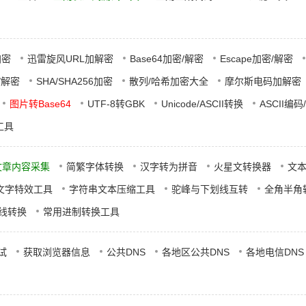
加密
迅雷旋风URL加解密
Base64加密/解密
Escape加密/解密
密/解密
SHA/SHA256加密
散列/哈希加密大全
摩尔斯电码加解密
图片转Base64
UTF-8转GBK
Unicode/ASCII转换
ASCII编码
工具
文章内容采集
简繁字体转换
汉字转为拼音
火星文转换器
文
文字特效工具
字符串文本压缩工具
驼峰与下划线互转
全角半角
在线转换
常用进制转换工具
测试
获取浏览器信息
公共DNS
各地区公共DNS
各地电信DNS