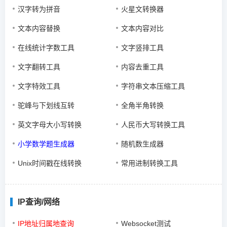
汉字转为拼音
火星文转换器
文本内容替换
文本内容对比
在线统计字数工具
文字竖排工具
文字翻转工具
内容去重工具
文字特效工具
字符串文本压缩工具
驼峰与下划线互转
全角半角转换
英文字母大小写转换
人民币大写转换工具
小学数学题生成器
随机数生成器
Unix时间戳在线转换
常用进制转换工具
IP查询/网络
IP地址归属地查询
Websocket测试