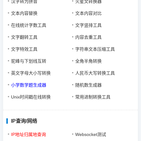
汉字转为拼音
火星文转换器
文本内容替换
文本内容对比
在线统计字数工具
文字竖排工具
文字翻转工具
内容去重工具
文字特效工具
字符串文本压缩工具
驼峰与下划线互转
全角半角转换
英文字母大小写转换
人民币大写转换工具
小学数学题生成器
随机数生成器
Unix时间戳在线转换
常用进制转换工具
IP查询/网络
IP地址归属地查询
Websocket测试