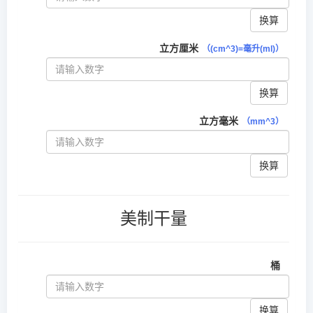
换算
立方厘米
（(cm^3)=毫升(ml)）
换算
立方毫米
（mm^3）
换算
美制干量
桶
换算