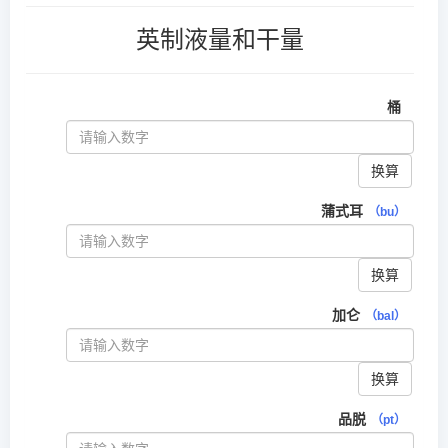
英制液量和干量
桶
换算
蒲式耳
（bu）
换算
加仑
（bal）
换算
品脱
（pt）