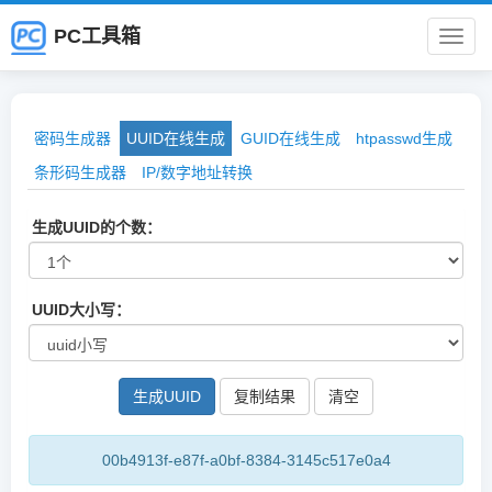
PC工具箱
PC
工
密码生成器
UUID在线生成
GUID在线生成
htpasswd生成
具
条形码生成器
IP/数字地址转换
箱
生成UUID的个数：
UUID大小写：
复制结果
00b4913f-e87f-a0bf-8384-3145c517e0a4