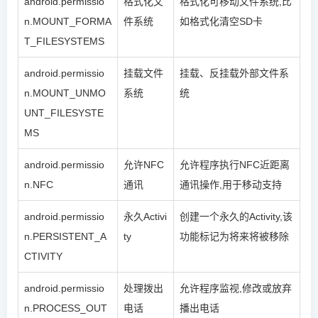
android.permissio
格式化文
格式化可移动文件系统,比
n.MOUNT_FORMA
件系统
如格式化清空SD卡
T_FILESYSTEMS
android.permissio
挂载文件
挂载、反挂载外部文件系
n.MOUNT_UNMO
系统
统
UNT_FILESYSTE
MS
android.permissio
允许NFC
允许程序执行NFC近距离
n.NFC
通讯
通讯操作,用于移动支持
android.permissio
永久Activi
创建一个永久的Activity,该
n.PERSISTENT_A
ty
功能标记为将来将被移除
CTIVITY
android.permissio
处理拨出
允许程序监视,修改或放弃
n.PROCESS_OUT
电话
播出电话